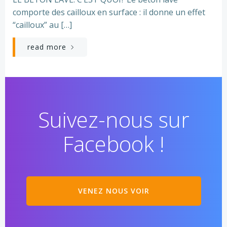
comporte des cailloux en surface : il donne un effet
“cailloux” au […]
read more
Suivez-nous sur
Facebook !
VENEZ NOUS VOIR