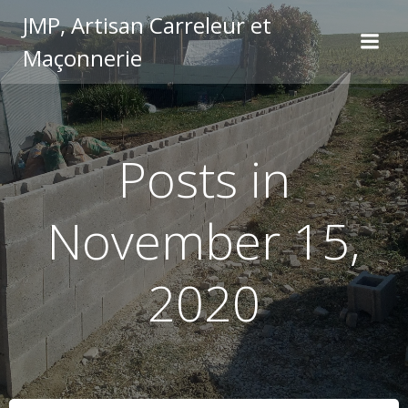
Skip
JMP, Artisan Carreleur et
to
Maçonnerie
content
Posts in
November 15,
2020